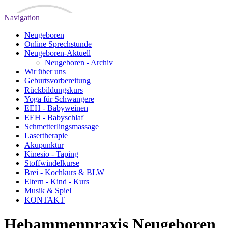
Navigation
Neugeboren
Online Sprechstunde
Neugeboren-Aktuell
Neugeboren - Archiv
Wir über uns
Geburtsvorbereitung
Rückbildungskurs
Yoga für Schwangere
EEH - Babyweinen
EEH - Babyschlaf
Schmetterlingsmassage
Lasertherapie
Akupunktur
Kinesio - Taping
Stoffwindelkurse
Brei - Kochkurs & BLW
Eltern - Kind - Kurs
Musik & Spiel
KONTAKT
Hebammenpraxis Neugeboren